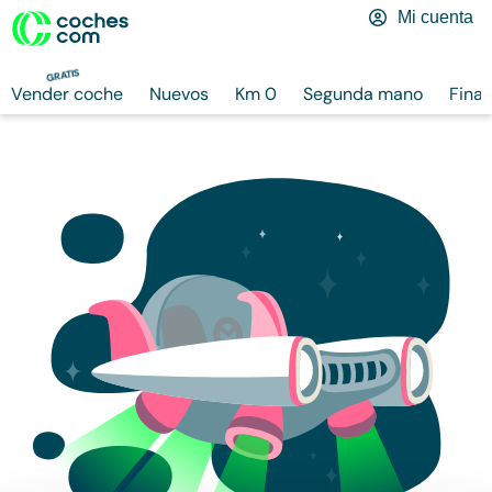
Mi cuenta
GRATIS
Vender coche
Nuevos
Km 0
Segunda mano
Finan