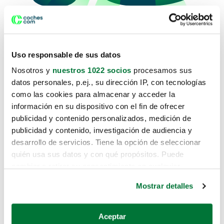
Uso responsable de sus datos
Lo sentimos, no sabemos como te
Nosotros y
nuestros 1022 socios
procesamos sus
hemos traido hasta aquí.
datos personales, p.ej., su dirección IP, con tecnologías
como las cookies para almacenar y acceder la
información en su dispositivo con el fin de ofrecer
publicidad y contenido personalizados, medición de
Pero puedes encontrar el coche que
publicidad y contenido, investigación de audiencia y
estás buscando en alguno de estos
desarrollo de servicios. Tiene la opción de seleccionar
enlaces:
quién usa sus datos y con qué propósitos. Puede
cambiar o retirar su consentimiento en cualquier
momento desde la Declaración de cookies o clicando en
Coches nuevos
Mostrar detalles
el Menú de consentimiento.
Coches de segunda mano
Si lo permite, también quisiéramos:
Aceptar
Coches de km0