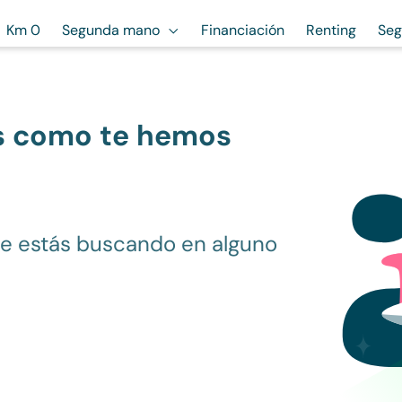
Km 0
Segunda mano
Financiación
Renting
Seg
s como te hemos
ue estás buscando en alguno