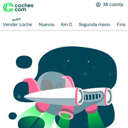
Mi cuenta
GRATIS
Vender coche
Nuevos
Km 0
Segunda mano
Finan