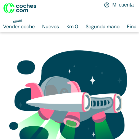
Mi cuenta
GRATIS
Vender coche
Nuevos
Km 0
Segunda mano
Finan