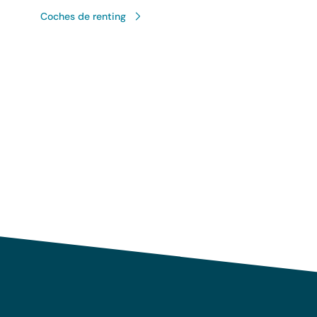
Coches de renting