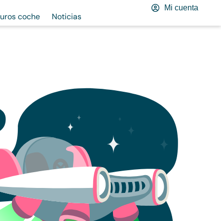
Mi cuenta
uros coche
Noticias