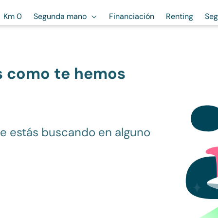
Km 0
Segunda mano
Financiación
Renting
Seg
s como te hemos
ue estás buscando en alguno