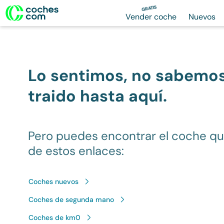
GRATIS
Vender coche
Nuevos
Lo sentimos, no sabemo
traido hasta aquí.
Pero puedes encontrar el coche q
de estos enlaces:
Coches nuevos
Coches de segunda mano
Coches de km0