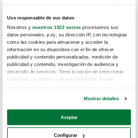
Uso responsable de sus datos
Nosotros y
nuestros 1022 socios
procesamos sus
datos personales, p.ej., su dirección IP, con tecnologías
como las cookies para almacenar y acceder la
información en su dispositivo con el fin de ofrecer
publicidad y contenido personalizados, medición de
publicidad y contenido, investigación de audiencia y
desarrollo de servicios. Tiene la opción de seleccionar
quién usa sus datos y con qué propósitos. Puede
cambiar o retirar su consentimiento en cualquier
momento desde la Declaración de cookies o clicando en
Mostrar detalles
el Menú de consentimiento.
Si lo permite, también quisiéramos:
Aceptar
Recopilar información sobre su ubicación geográfica
que puede tener una precisión de varios metros
Configurar