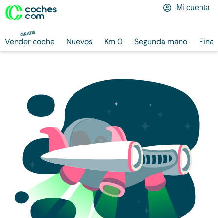
Mi cuenta
GRATIS
Vender coche
Nuevos
Km 0
Segunda mano
Finan