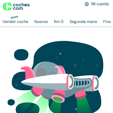
Mi cuenta
GRATIS
Vender coche
Nuevos
Km 0
Segunda mano
Finan