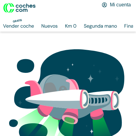
Mi cuenta
GRATIS
Vender coche
Nuevos
Km 0
Segunda mano
Finan