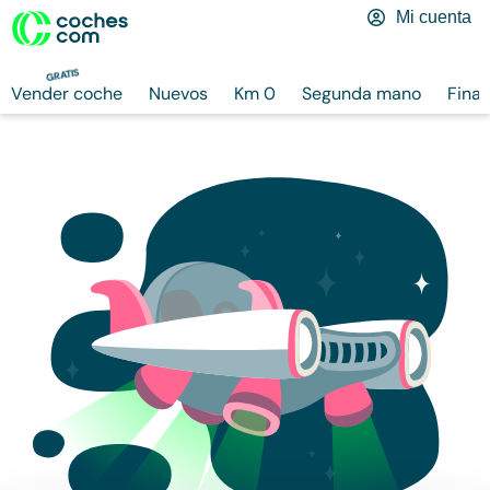
Mi cuenta
GRATIS
Vender coche
Nuevos
Km 0
Segunda mano
Finan