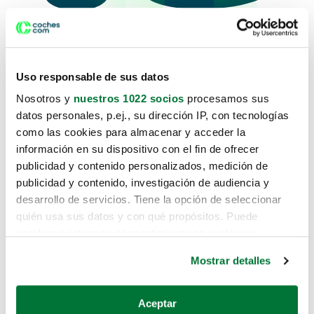
Uso responsable de sus datos
Lo sentimos, no sabemos como te
Nosotros y
nuestros 1022 socios
procesamos sus
hemos traido hasta aquí.
datos personales, p.ej., su dirección IP, con tecnologías
como las cookies para almacenar y acceder la
información en su dispositivo con el fin de ofrecer
publicidad y contenido personalizados, medición de
Pero puedes encontrar el coche que
publicidad y contenido, investigación de audiencia y
estás buscando en alguno de estos
desarrollo de servicios. Tiene la opción de seleccionar
enlaces:
quién usa sus datos y con qué propósitos. Puede
cambiar o retirar su consentimiento en cualquier
momento desde la Declaración de cookies o clicando en
Coches nuevos
Mostrar detalles
el Menú de consentimiento.
Coches de segunda mano
Si lo permite, también quisiéramos:
Aceptar
Coches de km0