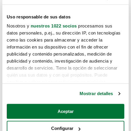
Uso responsable de sus datos
Nosotros y
nuestros 1022 socios
procesamos sus
datos personales, p.ej., su dirección IP, con tecnologías
como las cookies para almacenar y acceder la
información en su dispositivo con el fin de ofrecer
publicidad y contenido personalizados, medición de
publicidad y contenido, investigación de audiencia y
desarrollo de servicios. Tiene la opción de seleccionar
quién usa sus datos y con qué propósitos. Puede
cambiar o retirar su consentimiento en cualquier
momento desde la Declaración de cookies o clicando en
Mostrar detalles
el Menú de consentimiento.
Si lo permite, también quisiéramos:
Aceptar
Recopilar información sobre su ubicación geográfica
que puede tener una precisión de varios metros
Configurar