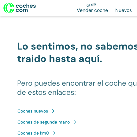
GRATIS
Vender coche
Nuevos
Lo sentimos, no sabemo
traido hasta aquí.
Pero puedes encontrar el coche q
de estos enlaces:
Coches nuevos
Coches de segunda mano
Coches de km0