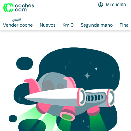
Mi cuenta
GRATIS
Vender coche
Nuevos
Km 0
Segunda mano
Finan