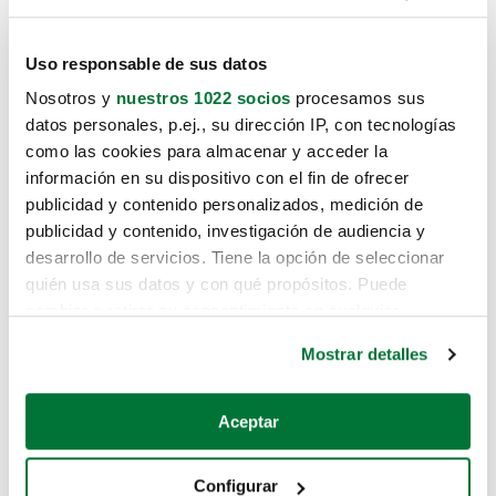
Uso responsable de sus datos
Nosotros y
nuestros 1022 socios
procesamos sus
datos personales, p.ej., su dirección IP, con tecnologías
Lo sentimos, no sabemos como te
como las cookies para almacenar y acceder la
información en su dispositivo con el fin de ofrecer
hemos traido hasta aquí.
publicidad y contenido personalizados, medición de
publicidad y contenido, investigación de audiencia y
desarrollo de servicios. Tiene la opción de seleccionar
Pero puedes encontrar el coche que
quién usa sus datos y con qué propósitos. Puede
estás buscando en alguno de estos
cambiar o retirar su consentimiento en cualquier
enlaces:
momento desde la Declaración de cookies o clicando en
Mostrar detalles
el Menú de consentimiento.
Coches nuevos
Si lo permite, también quisiéramos:
Aceptar
Coches de segunda mano
Recopilar información sobre su ubicación geográfica
que puede tener una precisión de varios metros
Coches de km0
Configurar