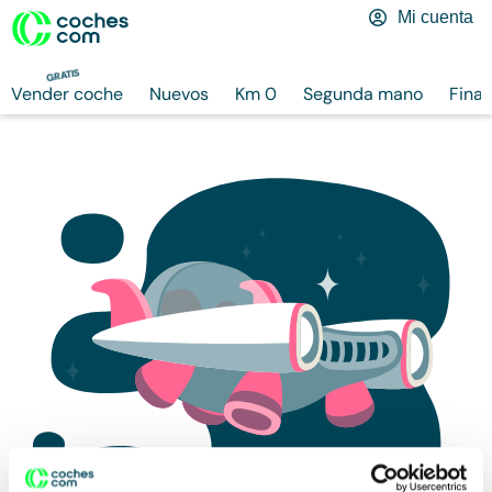
Mi cuenta
GRATIS
Vender coche
Nuevos
Km 0
Segunda mano
Finan