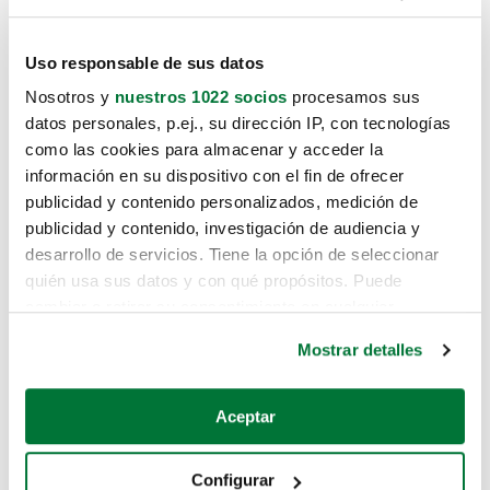
Uso responsable de sus datos
Nosotros y
nuestros 1022 socios
procesamos sus
datos personales, p.ej., su dirección IP, con tecnologías
como las cookies para almacenar y acceder la
información en su dispositivo con el fin de ofrecer
publicidad y contenido personalizados, medición de
publicidad y contenido, investigación de audiencia y
desarrollo de servicios. Tiene la opción de seleccionar
quién usa sus datos y con qué propósitos. Puede
cambiar o retirar su consentimiento en cualquier
momento desde la Declaración de cookies o clicando en
Mostrar detalles
el Menú de consentimiento.
Si lo permite, también quisiéramos:
Aceptar
Recopilar información sobre su ubicación geográfica
que puede tener una precisión de varios metros
Configurar