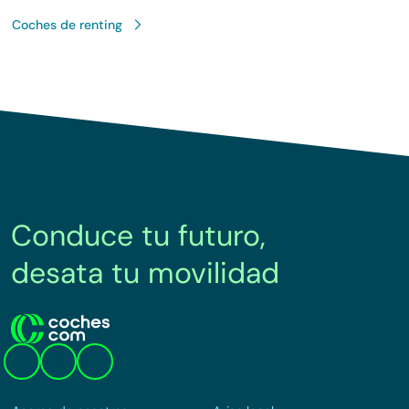
Coches de renting
Conduce tu futuro,
desata tu movilidad