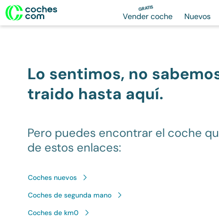
GRATIS
Vender coche
Nuevos
Lo sentimos, no sabemo
traido hasta aquí.
Pero puedes encontrar el coche q
de estos enlaces:
Coches nuevos
Coches de segunda mano
Coches de km0