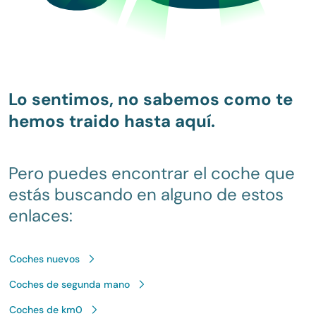
Lo sentimos, no sabemos como te
hemos traido hasta aquí.
Pero puedes encontrar el coche que
estás buscando en alguno de estos
enlaces:
Coches nuevos
Coches de segunda mano
Coches de km0