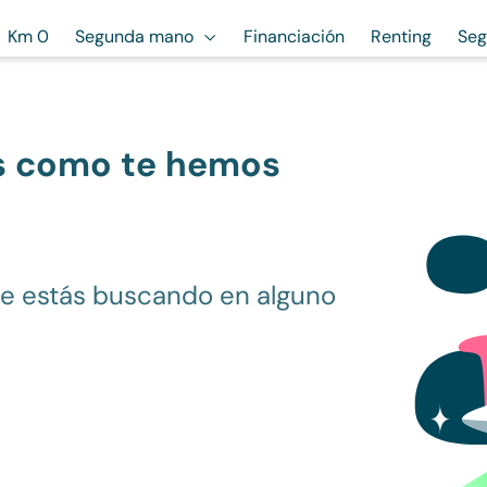
Km 0
Segunda mano
Financiación
Renting
Seg
s como te hemos
ue estás buscando en alguno