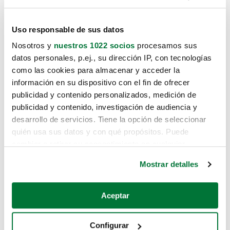
Uso responsable de sus datos
Nosotros y
nuestros 1022 socios
procesamos sus
datos personales, p.ej., su dirección IP, con tecnologías
como las cookies para almacenar y acceder la
información en su dispositivo con el fin de ofrecer
publicidad y contenido personalizados, medición de
publicidad y contenido, investigación de audiencia y
desarrollo de servicios. Tiene la opción de seleccionar
quién usa sus datos y con qué propósitos. Puede
cambiar o retirar su consentimiento en cualquier
momento desde la Declaración de cookies o clicando en
Mostrar detalles
el Menú de consentimiento.
Si lo permite, también quisiéramos:
Aceptar
Recopilar información sobre su ubicación geográfica
que puede tener una precisión de varios metros
Configurar