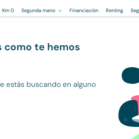
Km 0
Segunda mano
Financiación
Renting
Seg
s como te hemos
ue estás buscando en alguno