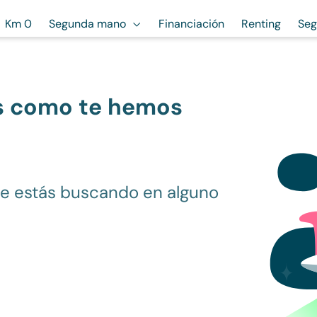
Km 0
Segunda mano
Financiación
Renting
Seg
s como te hemos
ue estás buscando en alguno