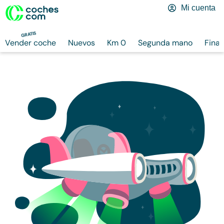
Mi cuenta
GRATIS
Vender coche
Nuevos
Km 0
Segunda mano
Finan