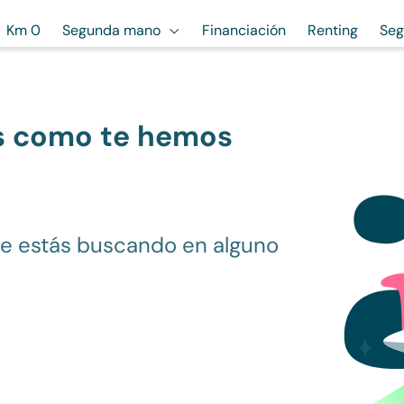
Km 0
Segunda mano
Financiación
Renting
Seg
s como te hemos
ue estás buscando en alguno