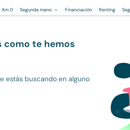
Km 0
Segunda mano
Financiación
Renting
Seg
s como te hemos
ue estás buscando en alguno