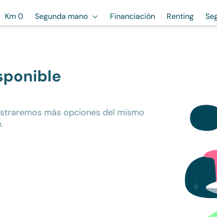
Km 0
Segunda mano
Financiación
Renting
Se
sponible
ostraremos más opciones del mismo
.