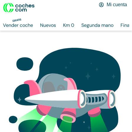
Mi cuenta
GRATIS
Vender coche
Nuevos
Km 0
Segunda mano
Finan