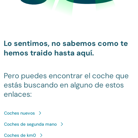
Lo sentimos, no sabemos como te
hemos traido hasta aquí.
Pero puedes encontrar el coche que
estás buscando en alguno de estos
enlaces:
Coches nuevos
Coches de segunda mano
Coches de km0