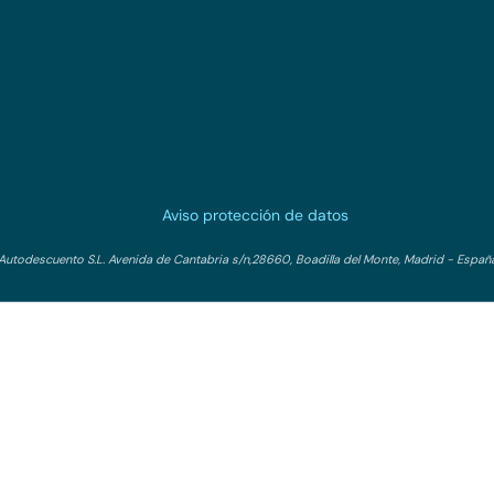
Aviso protección de datos
Autodescuento S.L. Avenida de Cantabria s/n,28660, Boadilla del Monte, Madrid - Españ