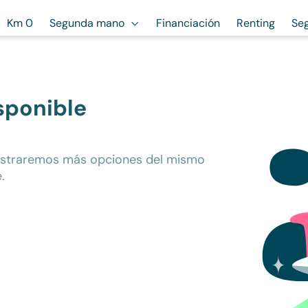
Km 0
Segunda mano
Financiación
Renting
Se
sponible
ostraremos más opciones del mismo
.