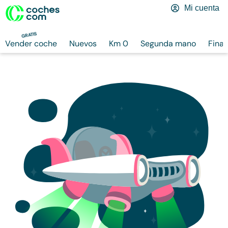
Mi cuenta
GRATIS
Vender coche
Nuevos
Km 0
Segunda mano
Finan