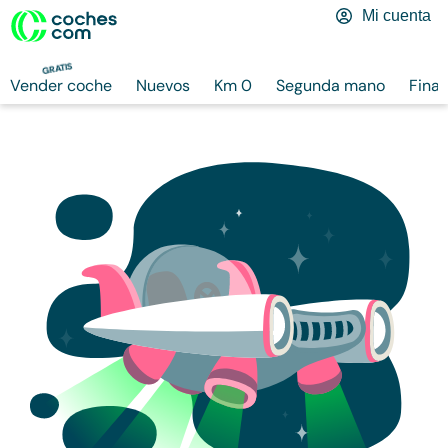
Mi cuenta
GRATIS
Vender coche
Nuevos
Km 0
Segunda mano
Finan